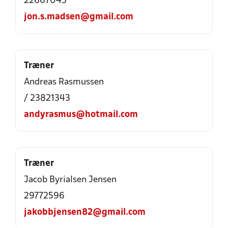
22667045
jon.s.madsen@gmail.com
Træner
Andreas Rasmussen
/ 23821343
andyrasmus@hotmail.com
Træner
Jacob Byrialsen Jensen
29772596
jakobbjensen82@gmail.com