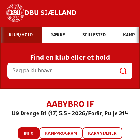
DBU SJÆLLAND
Hvad vil du søge efter?
KLUB/HOLD
RÆKKE
SPILLESTED
KAMP
INDHOLD OG NYHEDER
Find en klub eller et hold
STILLINGER, RESULTATER, KLUBBER OG
HOLD
AABYBRO IF
U9 Drenge B1 (17) 5:5 - 2026/Forår, Pulje 214
INFO
KAMPPROGRAM
KARANTÆNER