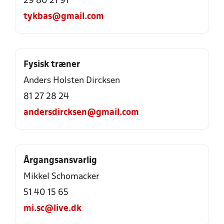
29 80 21 91
tykbas@gmail.com
Fysisk træner
Anders Holsten Dircksen
81 27 28 24
andersdircksen@gmail.com
Årgangsansvarlig
Mikkel Schomacker
51 40 15 65
mi.sc@live.dk