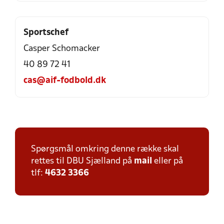
Sportschef
Casper Schomacker
40 89 72 41
cas@aif-fodbold.dk
Spørgsmål omkring denne række skal
rettes til DBU Sjælland på
mail
eller på
tlf:
4632 3366