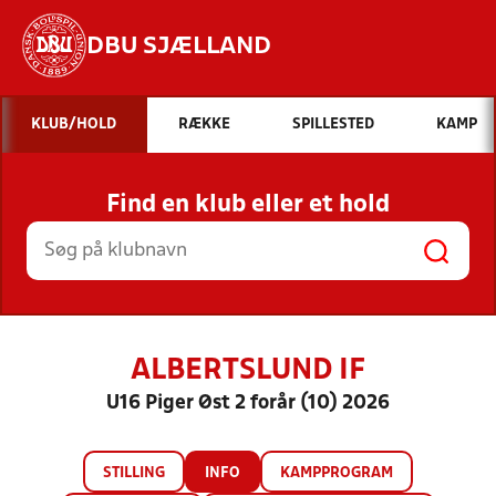
DBU SJÆLLAND
Hvad vil du søge efter?
KLUB/HOLD
RÆKKE
SPILLESTED
KAMP
INDHOLD OG NYHEDER
Find en klub eller et hold
STILLINGER, RESULTATER, KLUBBER OG
HOLD
ALBERTSLUND IF
U16 Piger Øst 2 forår (10) 2026
STILLING
INFO
KAMPPROGRAM