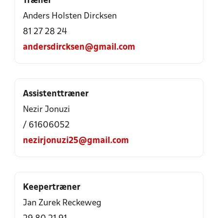
Træner
Anders Holsten Dircksen
81 27 28 24
andersdircksen@gmail.com
Assistenttræner
Nezir Jonuzi
/ 61606052
nezirjonuzi25@gmail.com
Keepertræner
Jan Zurek Reckeweg