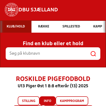
DBU SJÆLLAND
Hvad vil du søge efter?
KLUB/HOLD
RÆKKE
SPILLESTED
KAMP
INDHOLD OG NYHEDER
Find en klub eller et hold
STILLINGER, RESULTATER, KLUBBER OG
HOLD
ROSKILDE PIGEFODBOLD
U13 Piger Øst 1 8:8 efterår (13) 2025
STILLING
INFO
KAMPPROGRAM