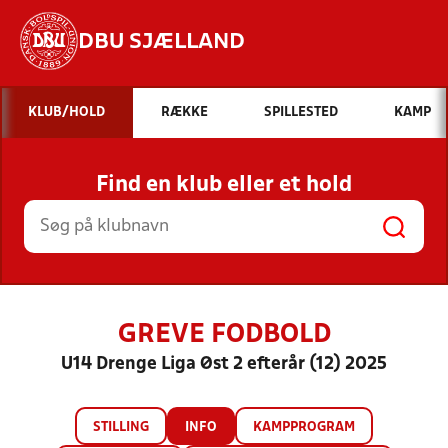
DBU SJÆLLAND
Hvad vil du søge efter?
KLUB/HOLD
RÆKKE
SPILLESTED
KAMP
INDHOLD OG NYHEDER
Find en klub eller et hold
STILLINGER, RESULTATER, KLUBBER OG
HOLD
GREVE FODBOLD
U14 Drenge Liga Øst 2 efterår (12) 2025
STILLING
INFO
KAMPPROGRAM