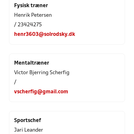
Fysisk træner
Henrik Petersen
/ 23424275
henr3603@solrodsky.dk
Mentaltræner
Victor Bjerring Scherfig
/
vscherfig@gmail.com
Sportschef
Jari Leander