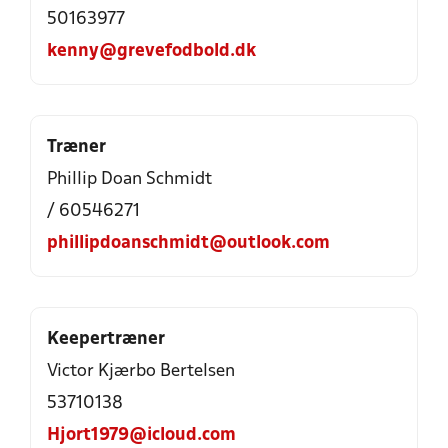
50163977
kenny@grevefodbold.dk
Træner
Phillip Doan Schmidt
/ 60546271
phillipdoanschmidt@outlook.com
Keepertræner
Victor Kjærbo Bertelsen
53710138
Hjort1979@icloud.com