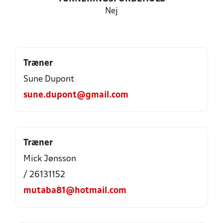
Nej
Træner
Sune Dupont
sune.dupont@gmail.com
Træner
Mick Jønsson
/ 26131152
mutaba81@hotmail.com