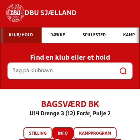
DBU SJÆLLAND
Hvad vil du søge efter?
KLUB/HOLD
RÆKKE
SPILLESTED
KAMP
INDHOLD OG NYHEDER
Find en klub eller et hold
STILLINGER, RESULTATER, KLUBBER OG
HOLD
BAGSVÆRD BK
U14 Drenge 3 (12) Forår, Pulje 2
STILLING
INFO
KAMPPROGRAM