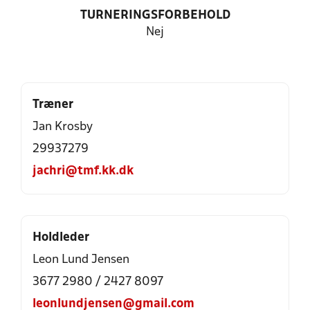
TURNERINGSFORBEHOLD
Nej
Træner
Jan Krosby
29937279
jachri@tmf.kk.dk
Holdleder
Leon Lund Jensen
3677 2980 / 2427 8097
leonlundjensen@gmail.com