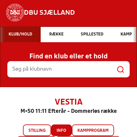
DBU SJÆLLAND
Hvad vil du søge efter?
KLUB/HOLD
RÆKKE
SPILLESTED
KAMP
INDHOLD OG NYHEDER
Find en klub eller et hold
STILLINGER, RESULTATER, KLUBBER OG
HOLD
VESTIA
M+50 11:11 Efterår - Dommerløs række
STILLING
INFO
KAMPPROGRAM