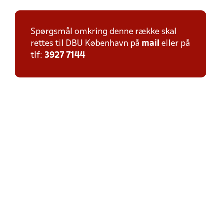
Spørgsmål omkring denne række skal
rettes til DBU København på
mail
eller på
tlf:
3927 7144