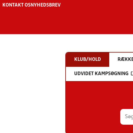
KONTAKT OS
NYHEDSBREV
KLUB/HOLD
RÆKK
UDVIDET KAMPSØGNING