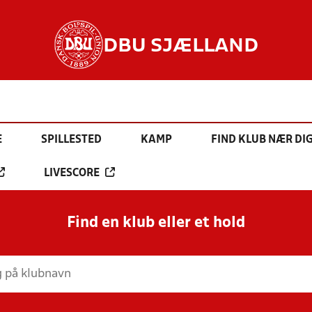
DBU SJÆLLAND
E
SPILLESTED
KAMP
FIND KLUB NÆR DI
LIVESCORE
Find en klub eller et hold