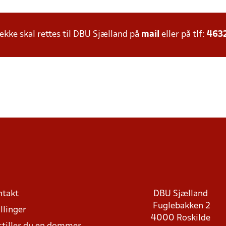
ke skal rettes til DBU Sjælland på
mail
eller på tlf:
463
ntakt
DBU Sjælland
Fuglebakken 2
llinger
4000 Roskilde