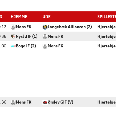
ID
HJEMME
UDE
SPILLEST
:12
Møns FK
Langebæk Alliancen (2)
Hjertebje
:36
Nyråd IF (1)
Møns FK
Hjertebje
:00
Bogø IF (2)
Møns FK
Hjertebje
:36
Møns FK
Ørslev GIF (V)
Hjertebje