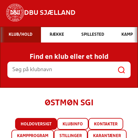
DBU SJÆLLAND
Hvad vil du søge efter?
KLUB/HOLD
RÆKKE
SPILLESTED
KAMP
INDHOLD OG NYHEDER
Find en klub eller et hold
STILLINGER, RESULTATER, KLUBBER OG
HOLD
ØSTMØN SGI
HOLDOVERSIGT
KLUBINFO
KONTAKTER
KAMPPROGRAM
STILLINGER
KARANTÆNER