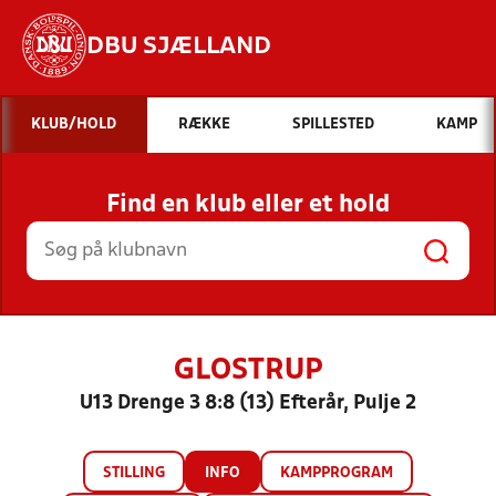
DBU SJÆLLAND
Hvad vil du søge efter?
KLUB/HOLD
RÆKKE
SPILLESTED
KAMP
INDHOLD OG NYHEDER
Find en klub eller et hold
STILLINGER, RESULTATER, KLUBBER OG
HOLD
GLOSTRUP
U13 Drenge 3 8:8 (13) Efterår, Pulje 2
STILLING
INFO
KAMPPROGRAM