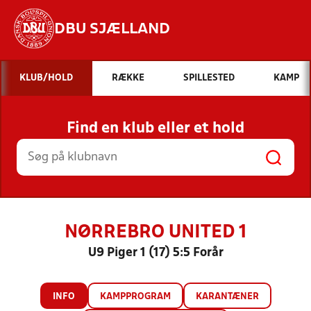
DBU SJÆLLAND
Hvad vil du søge efter?
KLUB/HOLD
RÆKKE
SPILLESTED
KAMP
INDHOLD OG NYHEDER
Find en klub eller et hold
STILLINGER, RESULTATER, KLUBBER OG
HOLD
NØRREBRO UNITED 1
U9 Piger 1 (17) 5:5 Forår
INFO
KAMPPROGRAM
KARANTÆNER