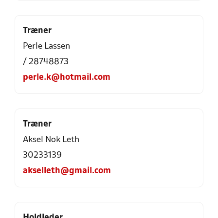
Træner
Perle Lassen
/ 28748873
perle.k@hotmail.com
Træner
Aksel Nok Leth
30233139
akselleth@gmail.com
Holdleder