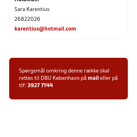
Sara Karentius
26822026
karentius@hotmail.com
Spørgsmål omkring denne række skal
rettes til DBU København på
mail
eller på
tlf:
3927 7144