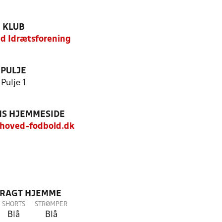
KLUB
d Idrætsforening
PULJE
Pulje 1
S HJEMMESIDE
hoved-fodbold.dk
DRAGT HJEMME
SHORTS
STRØMPER
Blå
Blå