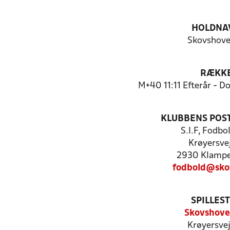
HOLDNA
Skovshove
RÆKK
M+40 11:11 Efterår - 
KLUBBENS POS
S.I.F, Fodbo
Krøyersve
2930 Klamp
fodbold@sko
SPILLES
Skovshoved
Krøyersvej