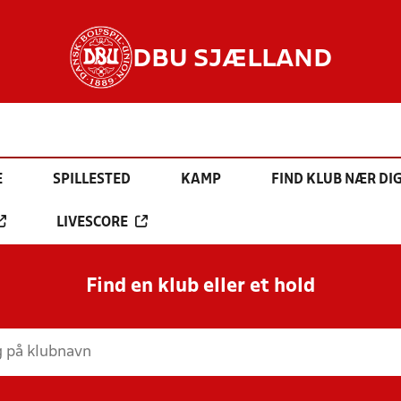
DBU SJÆLLAND
E
SPILLESTED
KAMP
FIND KLUB NÆR DI
LIVESCORE
Find en klub eller et hold