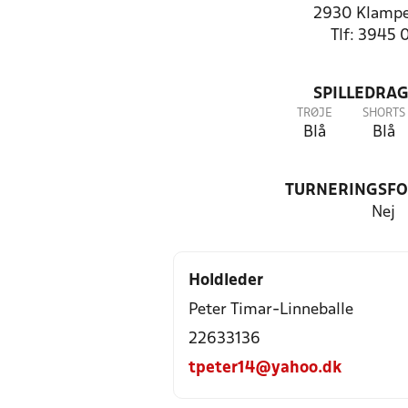
2930 Klamp
Tlf: 3945 
SPILLEDRAG
TRØJE
SHORTS
Blå
Blå
TURNERINGSF
Nej
Holdleder
Peter Timar-Linneballe
22633136
tpeter14@yahoo.dk