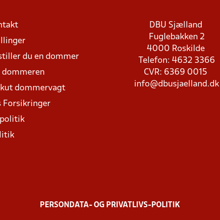
ntakt
DBU Sjælland
Fuglebakken 2
llinger
4000 Roskilde
stiller du en dommer
Telefon: 4632 3366
d dommeren
CVR: 6369 0015
info@dbusjaelland.dk
Akut dommervagt
 Forsikringer
politik
itik
PERSONDATA- OG PRIVATLIVS-POLITIK