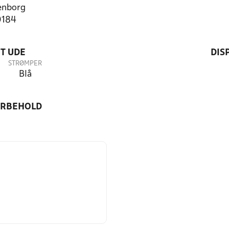
enborg
0184
T UDE
DIS
STRØMPER
Blå
ORBEHOLD