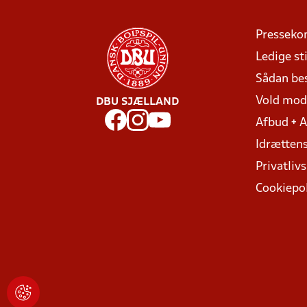
Presseko
Ledige sti
Sådan be
Vold mo
DBU SJÆLLAND
Afbud + 
Idrættens
Privatlivs
Cookiepol