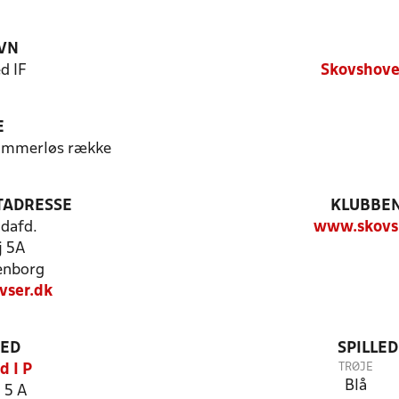
VN
d IF
Skovshove
E
Dommerløs række
TADRESSE
KLUBBEN
ldafd.
www.skovs
j 5A
enborg
vser.dk
TED
SPILLE
TRØJE
 I P
Blå
 5 A