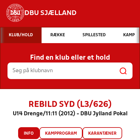
DBU SJÆLLAND
Hvad vil du søge efter?
KLUB/HOLD
RÆKKE
SPILLESTED
KAMP
INDHOLD OG NYHEDER
Find en klub eller et hold
STILLINGER, RESULTATER, KLUBBER OG
HOLD
REBILD SYD (L3/626)
U14 Drenge/11:11 (2012) - DBU Jylland Pokal
INFO
KAMPPROGRAM
KARANTÆNER