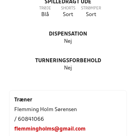
SPILLEDRAGT UDE
TRØJE
SHORTS
STRØMPER
Blå
Sort
Sort
DISPENSATION
Nej
TURNERINGSFORBEHOLD
Nej
Træner
Flemming Holm Sørensen
/ 60841066
flemmingholms@gmail.com