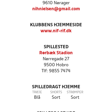
9610 Nørager
nihnielsen@gmail.com
KLUBBENS HJEMMESIDE
www.nif-rif.dk
SPILLESTED
Rørbæk Stadion
Nørregade 27
9500 Hobro
Tlf: 9855 7474
SPILLEDRAGT HJEMME
TRØJE
SHORTS
STRØMPER
Blå
Sort
Sort