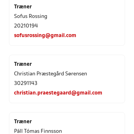
Træner
Sofus Rossing
20210194
sofusrossing@gmail.com
Træner
Christian Præstegård Sørensen
30291143
christian.praestegaard@gmail.com
Træner
Páll Tómas Finnsson