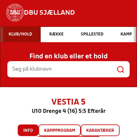
DBU SJÆLLAND
Hvad vil du søge efter?
KLUB/HOLD
RÆKKE
SPILLESTED
KAMP
INDHOLD OG NYHEDER
Find en klub eller et hold
STILLINGER, RESULTATER, KLUBBER OG
HOLD
VESTIA 5
U10 Drenge 4 (16) 5:5 Efterår
INFO
KAMPPROGRAM
KARANTÆNER