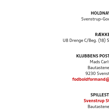
HOLDNA
Svenstrup-God
RÆKK
U8 Drenge C/Beg. (18) 5
KLUBBENS POS
Mads Carl
Bautastene
9230 Svenst
fodboldformand@
SPILLES
Svenstrup S
Bautastene