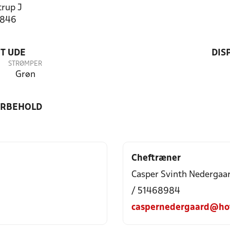
rup J
1846
T UDE
DIS
STRØMPER
Grøn
ORBEHOLD
Cheftræner
Casper Svinth Nedergaa
/ 51468984
caspernedergaard@ho