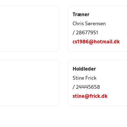
Træner
Chris Sørensen
/ 28677951
cs1986@hotmail.dk
Holdleder
Stine Frick
/ 24445658
stine@frick.dk