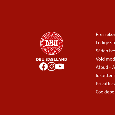
Presseko
Ledige sti
Sådan be
Vold mo
DBU SJÆLLAND
Afbud + 
Idrættens
Privatlivs
Cookiepol