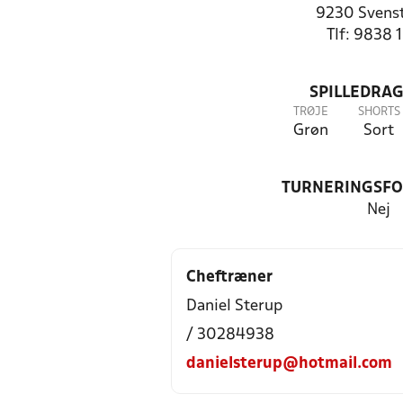
9230 Svenst
Tlf: 9838 
SPILLEDRAG
TRØJE
SHORTS
Grøn
Sort
TURNERINGSF
Nej
Cheftræner
Daniel Sterup
/ 30284938
danielsterup@hotmail.com