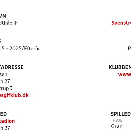
VN
thåb IF
Svenstr
E
:5 - 2025/Efterår
P
TADRESSE
KLUBBEN
sen
www.
n 27
rup J
sgifklub.dk
TED
SPILLE
TRØJE
tadion
Grøn
n 27