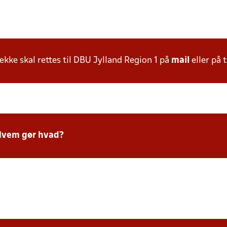
ke skal rettes til DBU Jylland Region 1 på
mail
eller på t
Hvem gør hvad?