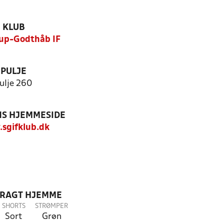
KLUB
up-Godthåb IF
PULJE
ulje 260
S HJEMMESIDE
sgifklub.dk
DRAGT HJEMME
SHORTS
STRØMPER
Sort
Grøn