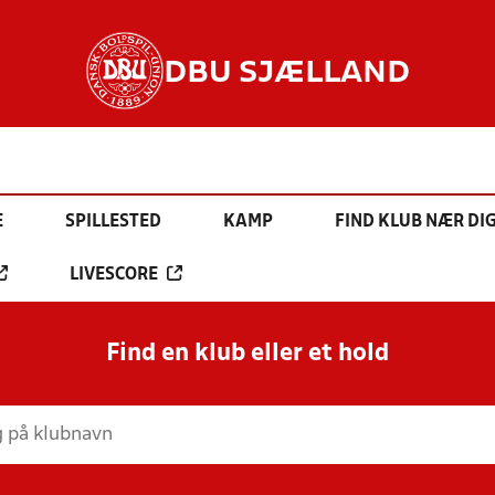
DBU SJÆLLAND
E
SPILLESTED
KAMP
FIND KLUB NÆR DI
LIVESCORE
Find en klub eller et hold