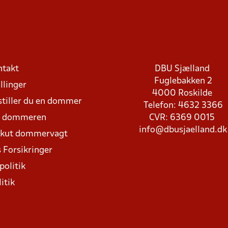
ntakt
DBU Sjælland
Fuglebakken 2
llinger
4000 Roskilde
stiller du en dommer
Telefon: 4632 3366
d dommeren
CVR: 6369 0015
info@dbusjaelland.dk
Akut dommervagt
 Forsikringer
politik
itik