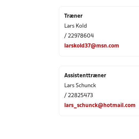
Træner
Lars Kold
/ 22978604
larskold37@msn.com
Assistenttræner
Lars Schunck
/ 22825473
lars_schunck@hotmail.com