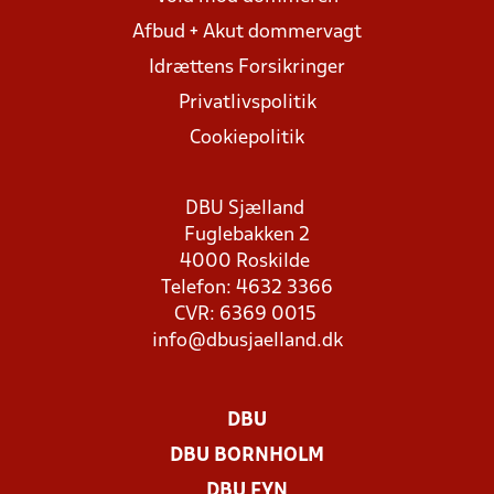
Afbud + Akut dommervagt
Idrættens Forsikringer
Privatlivspolitik
Cookiepolitik
DBU Sjælland
Fuglebakken 2
4000 Roskilde
Telefon: 4632 3366
CVR: 6369 0015
info@dbusjaelland.dk
DBU
DBU BORNHOLM
DBU FYN