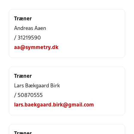
Træner
Andreas Aaen
/ 31219590
aa@symmetry.dk
Træner
Lars Bækgaard Birk
/ 50870555
lars.baekgaard.birk@gmail.com
Træner