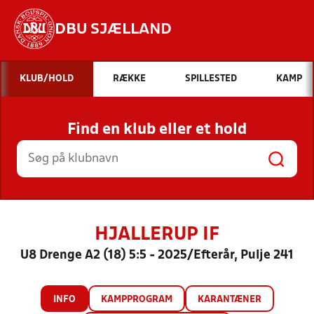
DBU SJÆLLAND
Hvad vil du søge efter?
KLUB/HOLD
RÆKKE
SPILLESTED
KAMP
INDHOLD OG NYHEDER
Find en klub eller et hold
STILLINGER, RESULTATER, KLUBBER OG
HOLD
HJALLERUP IF
U8 Drenge A2 (18) 5:5 - 2025/Efterår, Pulje 241
INFO
KAMPPROGRAM
KARANTÆNER