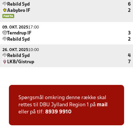
Rebild Syd
6
Aabybro IF
2
09. OKT. 2025
17:00
Terndrup IF
3
Rebild Syd
2
26. OKT. 2025
10:00
Rebild Syd
4
LKB/Gistrup
7
Spørgsmål omkring denne række skal
rettes til DBU Jylland Region 1 på
mail
eller på tlf:
8939 9910