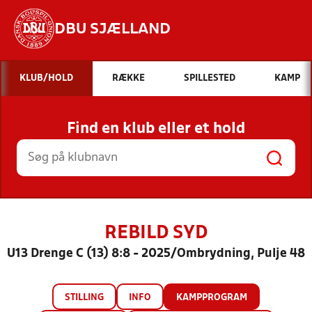
DBU SJÆLLAND
Hvad vil du søge efter?
KLUB/HOLD
RÆKKE
SPILLESTED
KAMP
INDHOLD OG NYHEDER
Find en klub eller et hold
STILLINGER, RESULTATER, KLUBBER OG
HOLD
REBILD SYD
U13 Drenge C (13) 8:8 - 2025/Ombrydning, Pulje 48
STILLING
INFO
KAMPPROGRAM