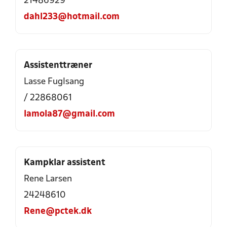
21486929
dahl233@hotmail.com
Assistenttræner
Lasse Fuglsang
/ 22868061
lamola87@gmail.com
Kampklar assistent
Rene Larsen
24248610
Rene@pctek.dk