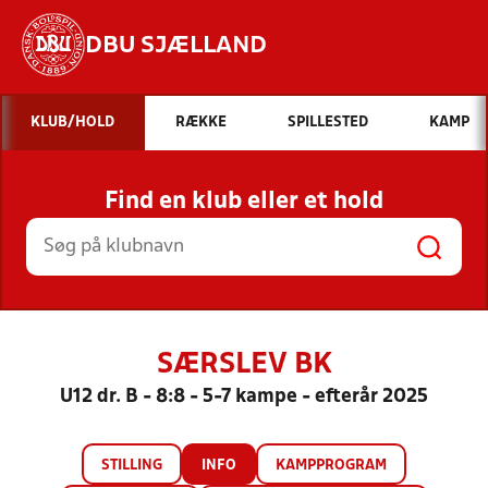
DBU SJÆLLAND
Hvad vil du søge efter?
KLUB/HOLD
RÆKKE
SPILLESTED
KAMP
INDHOLD OG NYHEDER
Find en klub eller et hold
STILLINGER, RESULTATER, KLUBBER OG
HOLD
SÆRSLEV BK
U12 dr. B - 8:8 - 5-7 kampe - efterår 2025
STILLING
INFO
KAMPPROGRAM