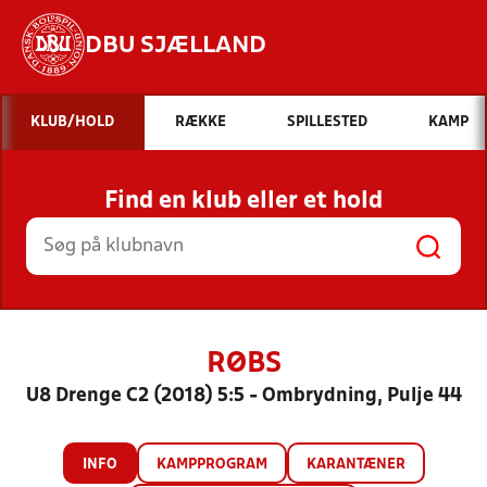
DBU SJÆLLAND
Hvad vil du søge efter?
KLUB/HOLD
RÆKKE
SPILLESTED
KAMP
INDHOLD OG NYHEDER
Find en klub eller et hold
STILLINGER, RESULTATER, KLUBBER OG
HOLD
RØBS
U8 Drenge C2 (2018) 5:5 - Ombrydning, Pulje 44
INFO
KAMPPROGRAM
KARANTÆNER