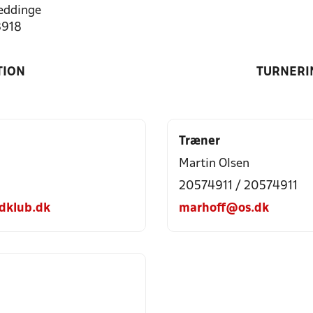
eddinge
3918
TION
TURNERI
Træner
Martin Olsen
20574911 / 20574911
dklub.dk
marhoff@os.dk