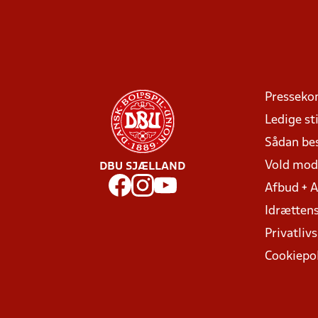
Presseko
Ledige sti
Sådan be
Vold mo
DBU SJÆLLAND
Afbud + 
Idrættens
Privatlivs
Cookiepol