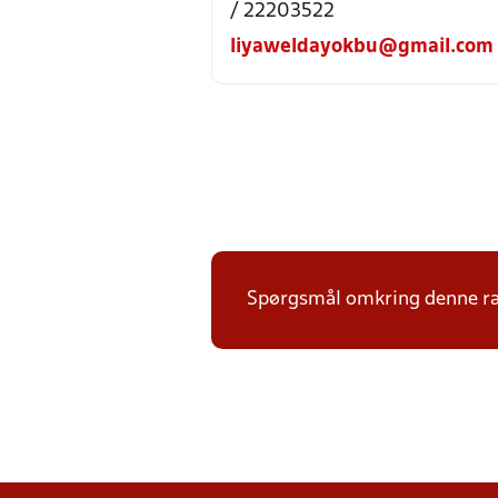
/ 22203522
liyaweldayokbu@gmail.com
Spørgsmål omkring denne ræk