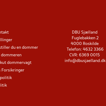
ntakt
DBU Sjælland
Fuglebakken 2
llinger
4000 Roskilde
stiller du en dommer
Telefon: 4632 3366
d dommeren
CVR: 6369 0015
info@dbusjaelland.dk
Akut dommervagt
 Forsikringer
politik
itik