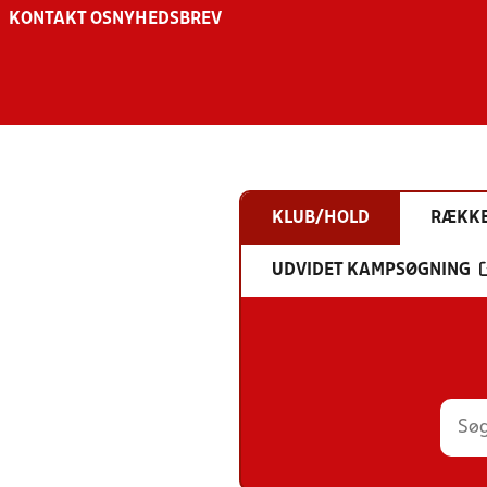
KONTAKT OS
NYHEDSBREV
KLUB/HOLD
RÆKK
UDVIDET KAMPSØGNING