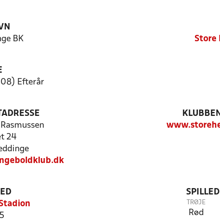
VN
nge BK
Store
E
08) Efterår
TADRESSE
KLUBBEN
-Rasmussen
www.storehe
t 24
eddinge
ngeboldklub.dk
TED
SPILLE
TRØJE
Stadion
Rød
 5