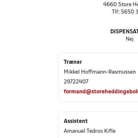
4660 Store H
Tlf: 5650 
DISPENSA
Nej
Træner
Mikkel Hoffmann-Rasmussen
29722407
formand@storeheddingebol
Assistent
Amanuel Tedros Kifle