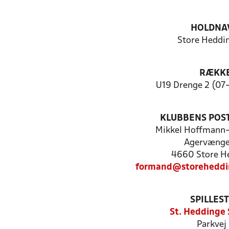
HOLDNA
Store Heddi
RÆKK
U19 Drenge 2 (07-
KLUBBENS POS
Mikkel Hoffmann
Agervænge
4660 Store H
formand@storeheddi
SPILLES
St. Heddinge 
Parkvej