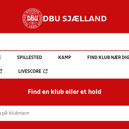
DBU SJÆLLAND
E
SPILLESTED
KAMP
FIND KLUB NÆR DI
LIVESCORE
Find en klub eller et hold