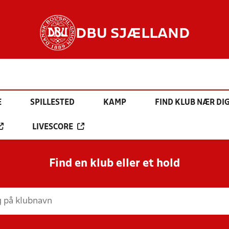
DBU SJÆLLAND
E
SPILLESTED
KAMP
FIND KLUB NÆR DI
LIVESCORE
Find en klub eller et hold