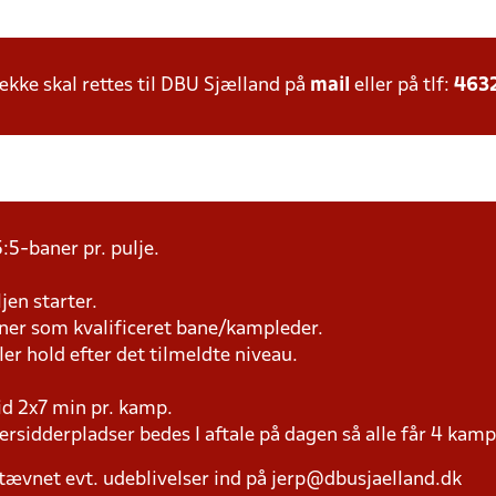
ke skal rettes til DBU Sjælland på
mail
eller på tlf:
463
:5-baner pr. pulje.
jen starter.
æner som kvalificeret bane/kampleder.
ller hold efter det tilmeldte niveau.
tid 2x7 min pr. kamp.
versidderpladser bedes I aftale på dagen så alle får 4 kamp
tævnet evt. udeblivelser ind på jerp@dbusjaelland.dk