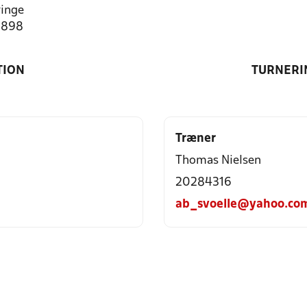
inge
8898
TION
TURNERI
Træner
Thomas Nielsen
20284316
ab_svoelle@yahoo.co