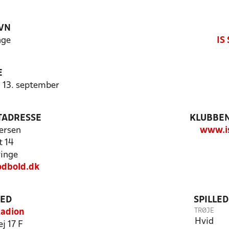
VN
nge
IS
E
- 13. september
TADRESSE
KLUBBEN
ersen
www.is
 14
inge
odbold.dk
TED
SPILLE
TRØJE
tadion
Hvid
j 17 F