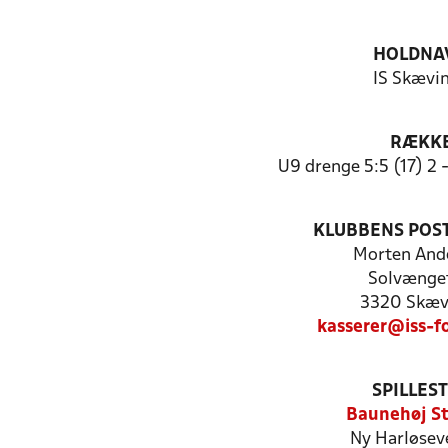
HOLDNA
IS Skævi
RÆKK
U9 drenge 5:5 (17) 2 
KLUBBENS POS
Morten And
Solvænget
3320 Skæv
kasserer@iss-f
SPILLES
Baunehøj S
Ny Harløseve