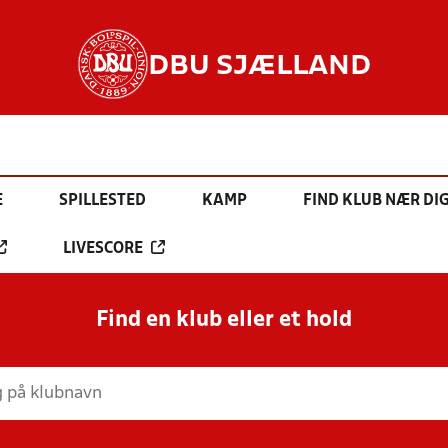
DBU SJÆLLAND
E
SPILLESTED
KAMP
FIND KLUB NÆR DI
LIVESCORE
Find en klub eller et hold