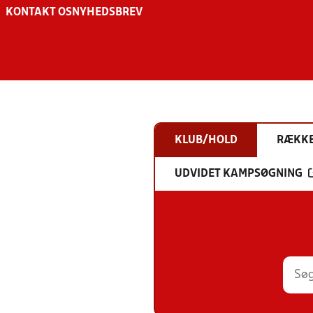
KONTAKT OS
NYHEDSBREV
KLUB/HOLD
RÆKK
UDVIDET KAMPSØGNING