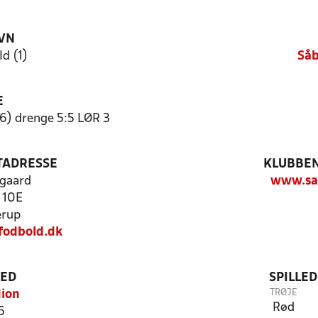
VN
d (1)
Såb
E
6) drenge 5:5 LØR 3
TADRESSE
KLUBBEN
gaard
www.sa
 10E
erup
fodbold.dk
TED
SPILLE
TRØJE
dion
Rød
6