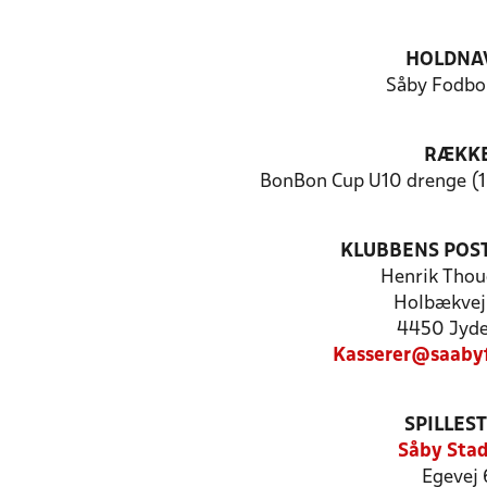
HOLDNA
Såby Fodbol
RÆKK
BonBon Cup U10 drenge (1
KLUBBENS POS
Henrik Thou
Holbækvej
4450 Jyd
Kasserer@saaby
SPILLES
Såby Sta
Egevej 