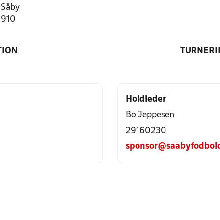
 Såby
2910
TION
TURNERI
Holdleder
Bo Jeppesen
29160230
sponsor@saabyfodbol