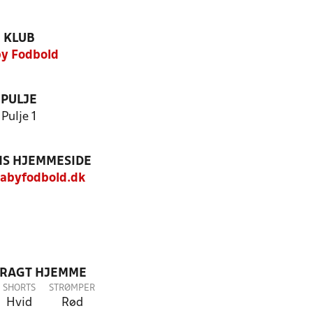
KLUB
y Fodbold
PULJE
Pulje 1
S HJEMMESIDE
abyfodbold.dk
DRAGT HJEMME
SHORTS
STRØMPER
Hvid
Rød