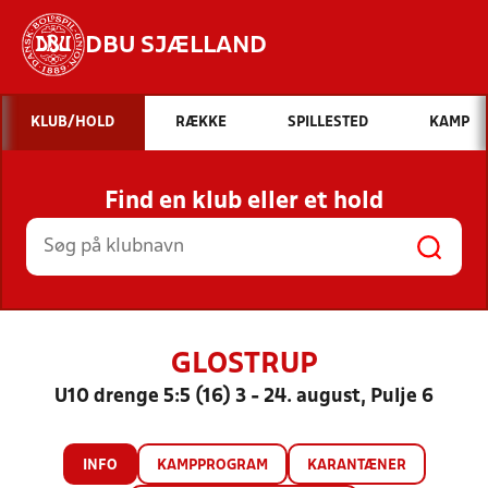
DBU SJÆLLAND
Hvad vil du søge efter?
KLUB/HOLD
RÆKKE
SPILLESTED
KAMP
INDHOLD OG NYHEDER
Find en klub eller et hold
STILLINGER, RESULTATER, KLUBBER OG
HOLD
GLOSTRUP
U10 drenge 5:5 (16) 3 - 24. august, Pulje 6
INFO
KAMPPROGRAM
KARANTÆNER