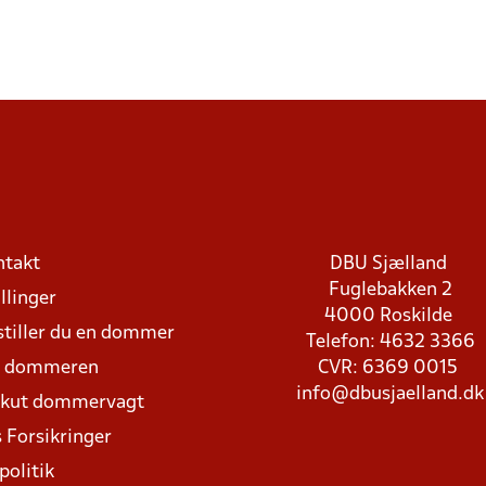
ntakt
DBU Sjælland
Fuglebakken 2
llinger
4000 Roskilde
stiller du en dommer
Telefon: 4632 3366
d dommeren
CVR: 6369 0015
info@dbusjaelland.dk
Akut dommervagt
 Forsikringer
politik