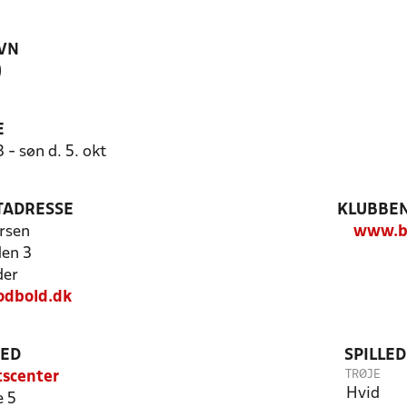
VN
)
E
- søn d. 5. okt
TADRESSE
KLUBBEN
rsen
www.b
en 3
der
odbold.dk
TED
SPILLE
TRØJE
tscenter
Hvid
 5