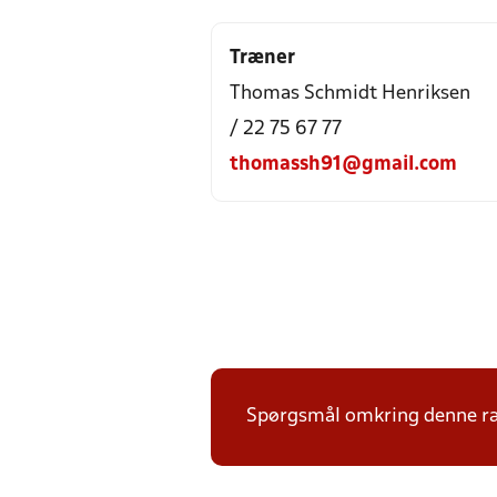
Træner
Thomas Schmidt Henriksen
/ 22 75 67 77
thomassh91@gmail.com
Spørgsmål omkring denne ræk