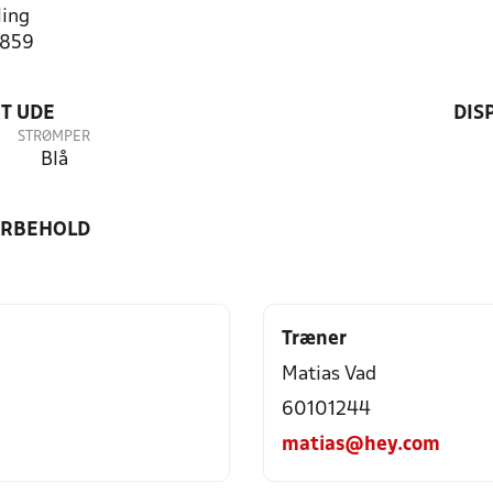
ing
1859
T UDE
DIS
STRØMPER
Blå
ORBEHOLD
Træner
Matias Vad
60101244
matias@hey.com