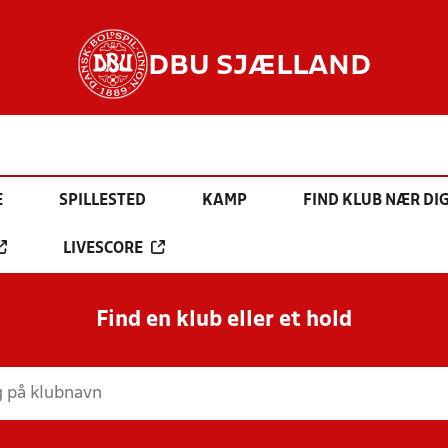
DBU SJÆLLAND
E
SPILLESTED
KAMP
FIND KLUB NÆR DI
LIVESCORE
Find en klub eller et hold