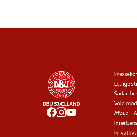
Presseko
Ledige sti
Sådan be
Vold mo
DBU SJÆLLAND
Afbud + 
Idrættens
Privatlivs