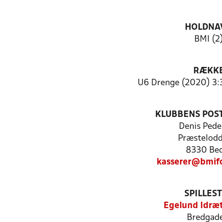
HOLDNA
BMI (2
RÆKK
U6 Drenge (2020) 3:3 
KLUBBENS POS
Denis Pede
Præstelodd
8330 Be
kasserer@bmif
SPILLES
Egelund Idræ
Bredgade