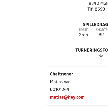
8340 Mall
Tlf: 8693 
SPILLEDRAG
TRØJE
SHORTS
Grøn
Blå
TURNERINGSF
Nej
Cheftræner
Matias Vad
60101244
matias@hey.com