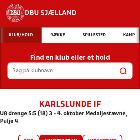
DBU SJÆLLAND
Hvad vil du søge efter?
KLUB/HOLD
RÆKKE
SPILLESTED
KAMP
INDHOLD OG NYHEDER
Find en klub eller et hold
STILLINGER, RESULTATER, KLUBBER OG
HOLD
KARLSLUNDE IF
U8 drenge 5:5 (18) 3 - 4. oktober Medaljestævne,
Pulje 4