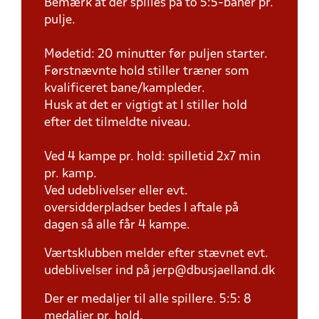
Bemærk at der spilles på to 5:5-baner pr.
pulje.
Mødetid: 20 minutter før puljen starter.
Førstnævnte hold stiller træner som
kvalificeret bane/kampleder.
Husk at det er vigtigt at I stiller hold
efter det tilmeldte niveau.
Ved 4 kampe pr. hold: spilletid 2x7 min
pr. kamp.
Ved udeblivelser eller evt.
oversidderpladser bedes I aftale på
dagen så alle får 4 kampe.
Værtsklubben melder efter stævnet evt.
udeblivelser ind på jerp@dbusjaelland.dk
Der er medaljer til alle spillere. 5:5: 8
medaljer pr. hold.