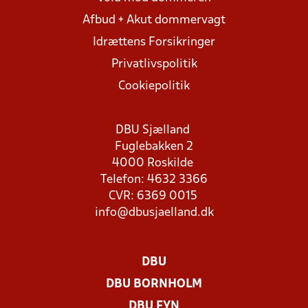
Afbud + Akut dommervagt
Idrættens Forsikringer
Privatlivspolitik
Cookiepolitik
DBU Sjælland
Fuglebakken 2
4000 Roskilde
Telefon: 4632 3366
CVR: 6369 0015
info@dbusjaelland.dk
DBU
DBU BORNHOLM
DBU FYN