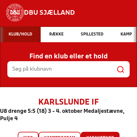
DBU SJÆLLAND
Hvad vil du søge efter?
KLUB/HOLD
RÆKKE
SPILLESTED
KAMP
INDHOLD OG NYHEDER
Find en klub eller et hold
STILLINGER, RESULTATER, KLUBBER OG
HOLD
KARLSLUNDE IF
U8 drenge 5:5 (18) 3 - 4. oktober Medaljestævne,
Pulje 4