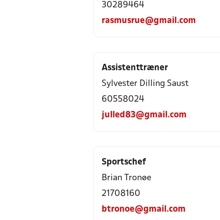
30289464
rasmusrue@gmail.com
Assistenttræner
Sylvester Dilling Saust
60558024
julled83@gmail.com
Sportschef
Brian Tronøe
21708160
btronoe@gmail.com