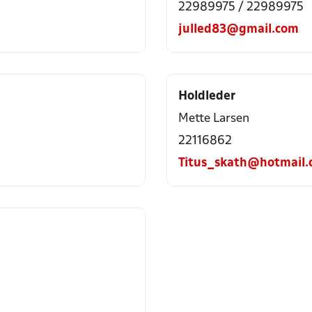
22989975 / 22989975
julled83@gmail.com
Holdleder
Mette Larsen
22116862
Titus_skath@hotmail