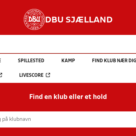
DBU SJÆLLAND
E
SPILLESTED
KAMP
FIND KLUB NÆR DI
LIVESCORE
Find en klub eller et hold