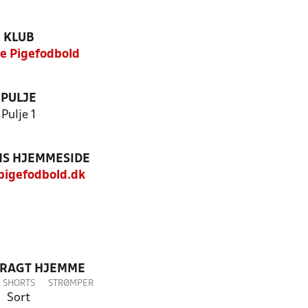
KLUB
de Pigefodbold
PULJE
Pulje 1
S HJEMMESIDE
epigefodbold.dk
DRAGT HJEMME
SHORTS
STRØMPER
Sort