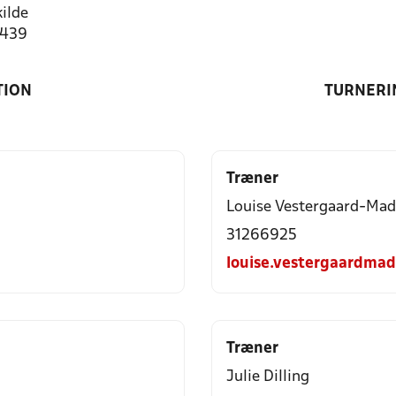
ilde
7439
TION
TURNERI
Træner
Louise Vestergaard-Ma
31266925
louise.vestergaardma
Træner
Julie Dilling