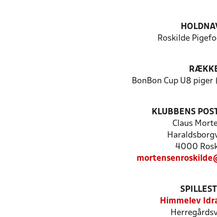
HOLDNA
Roskilde Pigefo
RÆKK
BonBon Cup U8 piger (
KLUBBENS POS
Claus Mort
Haraldsborgv
4000 Rosk
mortensenroskilde
SPILLES
Himmelev Idr
Herregårdsv