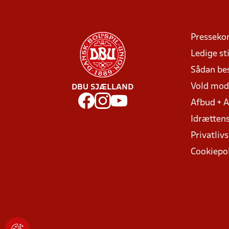
Presseko
Ledige sti
Sådan be
Vold mo
DBU SJÆLLAND
Afbud + 
Idrættens
Privatlivs
Cookiepol