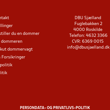
ntakt
DBU Sjælland
Fuglebakken 2
llinger
4000 Roskilde
stiller du en dommer
Telefon: 4632 3366
d dommeren
CVR: 6369 0015
info@dbusjaelland.dk
Akut dommervagt
 Forsikringer
politik
itik
PERSONDATA- OG PRIVATLIVS-POLITIK