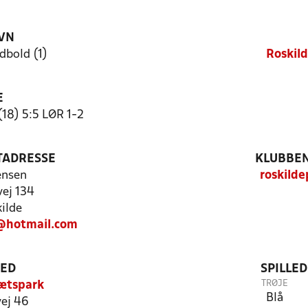
VN
dbold (1)
Roskil
E
18) 5:5 LØR 1-2
TADRESSE
KLUBBEN
ensen
roskild
ej 134
ilde
@hotmail.com
TED
SPILLE
TRØJE
ætspark
Blå
ej 46