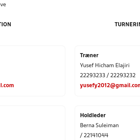
eve
TION
TURNERI
Træner
Yusef Hicham Elajiri
22293233 / 22293232
l.com
yusefy2012@gmail.co
Holdleder
Berna Suleiman
/ 22141044