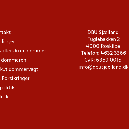
ntakt
DBU Sjælland
Fuglebakken 2
llinger
4000 Roskilde
stiller du en dommer
Telefon: 4632 3366
d dommeren
CVR: 6369 0015
info@dbusjaelland.dk
Akut dommervagt
 Forsikringer
politik
itik