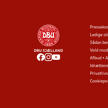
Presseko
Ledige sti
Sådan be
Vold mo
DBU SJÆLLAND
Afbud + 
Idrættens
Privatlivs
Cookiepol