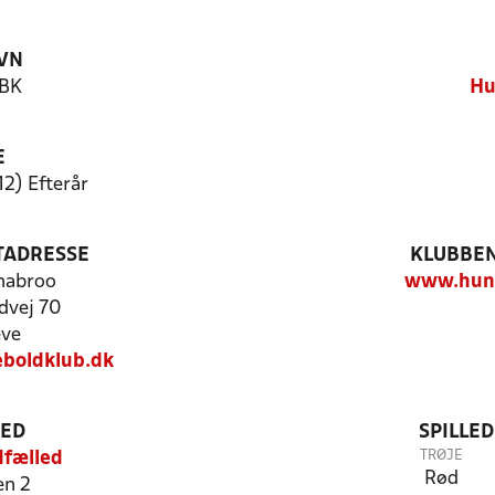
VN
 BK
Hu
E
12) Efterår
TADRESSE
KLUBBEN
habroo
www.hund
dvej 70
eve
boldklub.dk
TED
SPILLE
TRØJE
dfælled
Rød
en 2