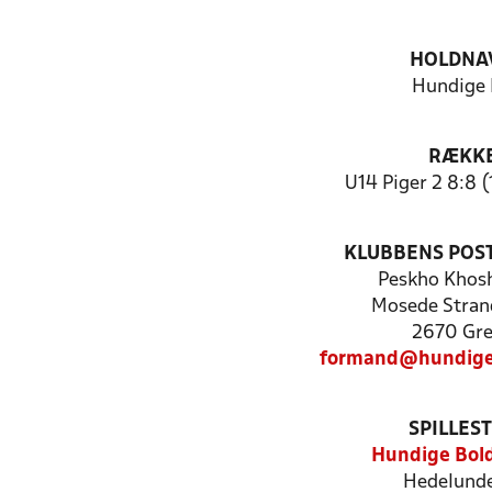
HOLDNA
Hundige
RÆKK
U14 Piger 2 8:8 (
KLUBBENS POS
Peskho Khos
Mosede Stran
2670 Gr
formand@hundige
SPILLES
Hundige Bol
Hedelund