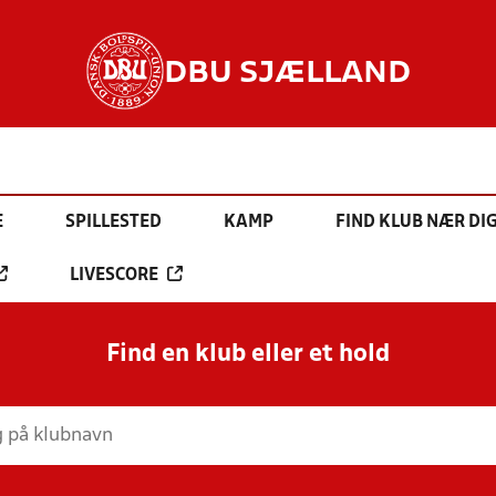
DBU SJÆLLAND
E
SPILLESTED
KAMP
FIND KLUB NÆR DI
LIVESCORE
Find en klub eller et hold