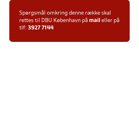
Spørgsmål omkring denne række skal
rettes til DBU København på
mail
eller på
tlf:
3927 7144