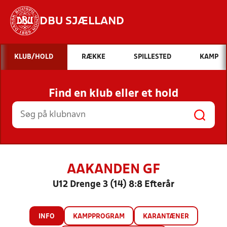
DBU SJÆLLAND
Hvad vil du søge efter?
KLUB/HOLD
RÆKKE
SPILLESTED
KAMP
INDHOLD OG NYHEDER
Find en klub eller et hold
STILLINGER, RESULTATER, KLUBBER OG
HOLD
AAKANDEN GF
U12 Drenge 3 (14) 8:8 Efterår
INFO
KAMPPROGRAM
KARANTÆNER