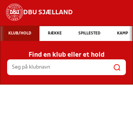
DBU SJÆLLAND
Hvad vil du søge efter?
KLUB/HOLD
RÆKKE
SPILLESTED
KAMP
INDHOLD OG NYHEDER
Find en klub eller et hold
STILLINGER, RESULTATER, KLUBBER OG
HOLD