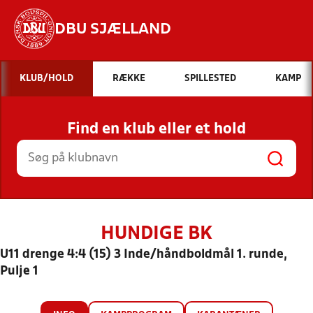
DBU SJÆLLAND
Hvad vil du søge efter?
KLUB/HOLD
RÆKKE
SPILLESTED
KAMP
INDHOLD OG NYHEDER
Find en klub eller et hold
STILLINGER, RESULTATER, KLUBBER OG
HOLD
HUNDIGE BK
U11 drenge 4:4 (15) 3 Inde/håndboldmål 1. runde,
Pulje 1