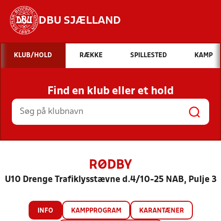
DBU SJÆLLAND
Hvad vil du søge efter?
KLUB/HOLD
RÆKKE
SPILLESTED
KAMP
INDHOLD OG NYHEDER
Find en klub eller et hold
STILLINGER, RESULTATER, KLUBBER OG
HOLD
RØDBY
U10 Drenge Trafiklysstævne d.4/10-25 NAB, Pulje 3
INFO
KAMPPROGRAM
KARANTÆNER