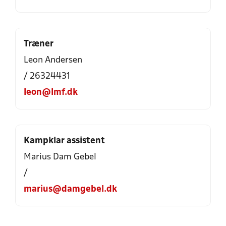
Træner
Leon Andersen
/ 26324431
leon@lmf.dk
Kampklar assistent
Marius Dam Gebel
/
marius@damgebel.dk