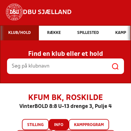
DBU SJÆLLAND
Hvad vil du søge efter?
KLUB/HOLD
RÆKKE
SPILLESTED
KAMP
INDHOLD OG NYHEDER
Find en klub eller et hold
STILLINGER, RESULTATER, KLUBBER OG
HOLD
KFUM BK, ROSKILDE
VinterBOLD 8:8 U-13 drenge 3, Pulje 4
STILLING
INFO
KAMPPROGRAM