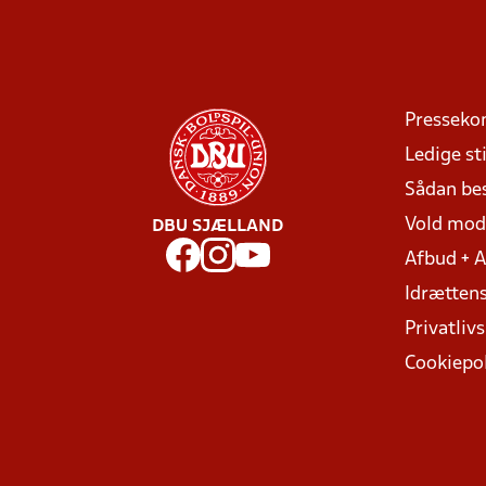
Presseko
Ledige sti
Sådan be
Vold mo
DBU SJÆLLAND
Afbud + 
Idrættens
Privatlivs
Cookiepol