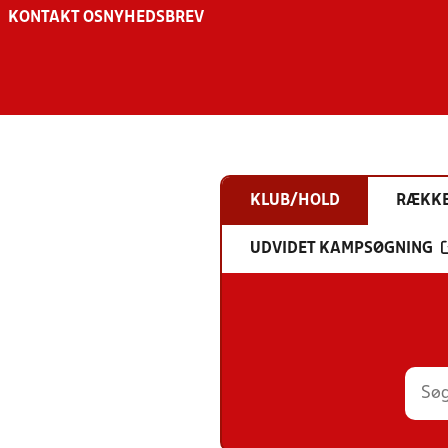
KONTAKT OS
NYHEDSBREV
KLUB/HOLD
RÆKK
UDVIDET KAMPSØGNING