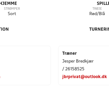
 HJEMME
SPIL
STRØMPER
TRØJE
Sort
Rød/Blå
TION
TURNERI
Træner
Jesper Bredkjær
/ 26158525
m
jbrprivat@outlook.dk