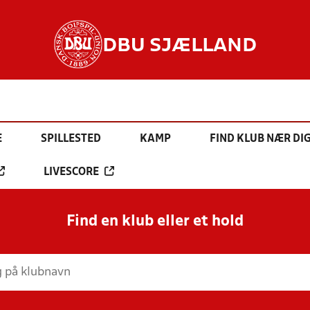
DBU SJÆLLAND
E
SPILLESTED
KAMP
FIND KLUB NÆR DI
LIVESCORE
Find en klub eller et hold