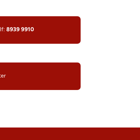
lf:
8939 9910
ter