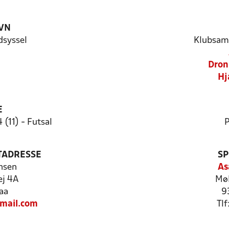
VN
syssel
Klubsam
Dron
Hj
E
 (11) - Futsal
P
TADRESSE
SP
nsen
As
ej 4A
Møl
aa
9
ail.com
Tlf