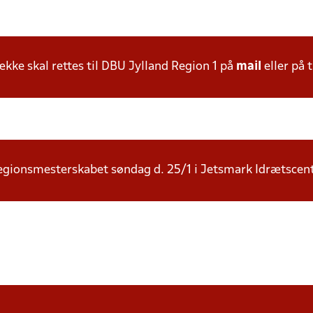
ke skal rettes til DBU Jylland Region 1 på
mail
eller på t
l Regionsmesterskabet søndag d. 25/1 i Jetsmark Idrætscen