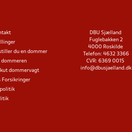
ntakt
DBU Sjælland
Fuglebakken 2
llinger
4000 Roskilde
stiller du en dommer
Telefon: 4632 3366
d dommeren
CVR: 6369 0015
info@dbusjaelland.dk
Akut dommervagt
 Forsikringer
politik
itik