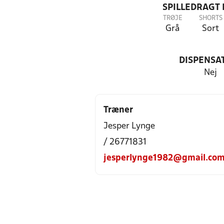
SPILLEDRAGT
TRØJE
SHORTS
Grå
Sort
DISPENSA
Nej
Træner
Jesper Lynge
/ 26771831
jesperlynge1982@gmail.co