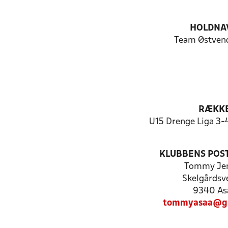
HOLDNA
Team Østvend
RÆKK
U15 Drenge Liga 3-4
KLUBBENS POS
Tommy Je
Skelgårdsv
9340 As
tommyasaa@gm