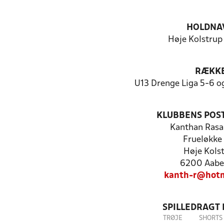
HOLDNA
Høje Kolstrup 
RÆKK
U13 Drenge Liga 5-6 og
KLUBBENS POS
Kanthan Rasa
Frueløkke
Høje Kols
6200 Aabe
kanth-r@hotm
SPILLEDRAGT
TRØJE
SHORTS