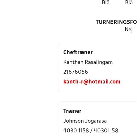
Blå
Blå
TURNERINGSF
Nej
Cheftræner
Kanthan Rasalingam
21676056
kanth-r@hotmail.com
Træner
Johnson Jogarasa
4030 1158 / 40301158