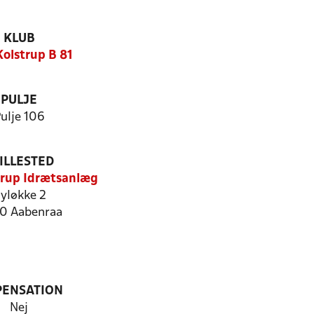
KLUB
Kolstrup B 81
PULJE
ulje 106
ILLESTED
trup Idrætsanlæg
yløkke 2
0 Aabenraa
PENSATION
Nej