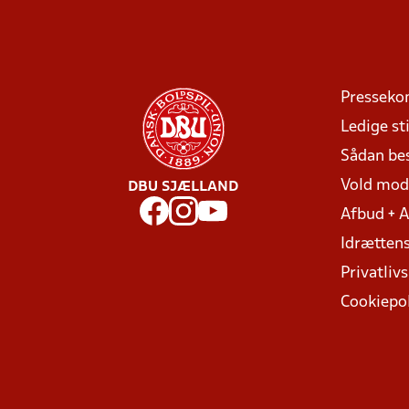
Presseko
Ledige sti
Sådan be
Vold mo
DBU SJÆLLAND
Afbud + 
Idrættens
Privatlivs
Cookiepol