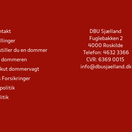
ntakt
DBU Sjælland
Fuglebakken 2
llinger
4000 Roskilde
stiller du en dommer
Telefon: 4632 3366
d dommeren
CVR: 6369 0015
info@dbusjaelland.dk
Akut dommervagt
 Forsikringer
politik
itik