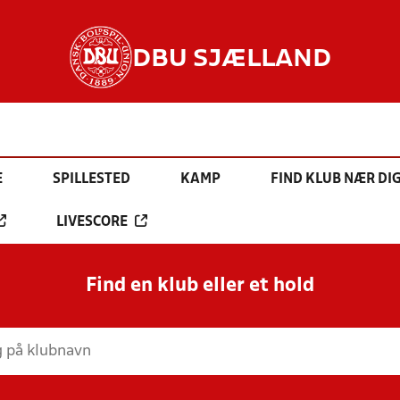
DBU SJÆLLAND
E
SPILLESTED
KAMP
FIND KLUB NÆR DI
LIVESCORE
Find en klub eller et hold