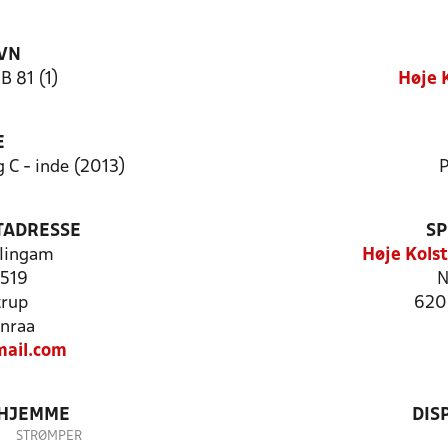
VN
B 81 (1)
Høje 
E
 C - inde (2013)
P
TADRESSE
SP
lingam
Høje Kols
 519
N
trup
620
nraa
ail.com
 HJEMME
DIS
STRØMPER