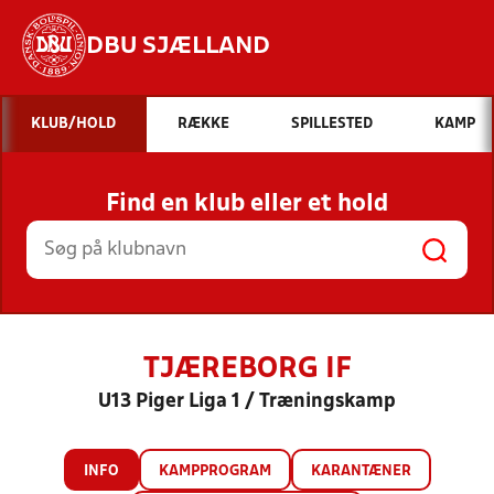
DBU SJÆLLAND
Hvad vil du søge efter?
KLUB/HOLD
RÆKKE
SPILLESTED
KAMP
INDHOLD OG NYHEDER
Find en klub eller et hold
STILLINGER, RESULTATER, KLUBBER OG
HOLD
TJÆREBORG IF
U13 Piger Liga 1 / Træningskamp
INFO
KAMPPROGRAM
KARANTÆNER