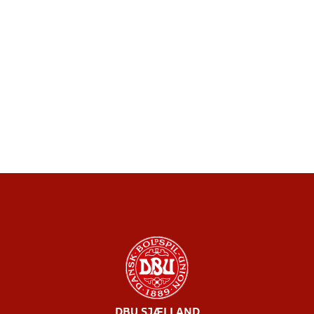
DBU SJÆLLAND