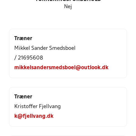
Nej
Træner
Mikkel Sander Smedsboel
/ 21695608
mikkelsandersmedsboel@outlook.dk
Træner
Kristoffer Fjellvang
k@fjellvang.dk