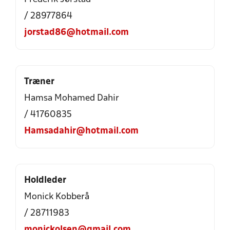
/ 28977864
jorstad86@hotmail.com
Træner
Hamsa Mohamed Dahir
/ 41760835
Hamsadahir@hotmail.com
Holdleder
Monick Kobberå
/ 28711983
monickolsen@gmail.com