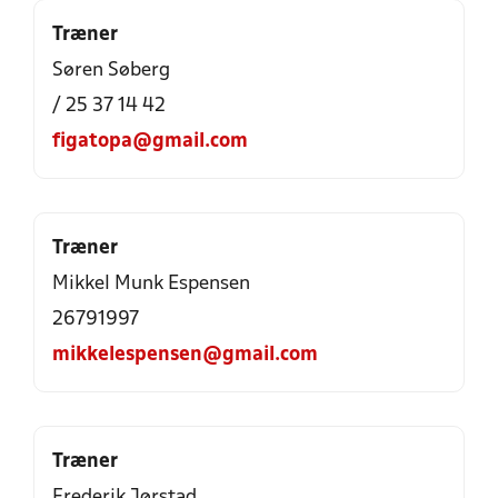
Træner
Søren Søberg
/ 25 37 14 42
figatopa@gmail.com
Træner
Mikkel Munk Espensen
26791997
mikkelespensen@gmail.com
Træner
Frederik Jørstad