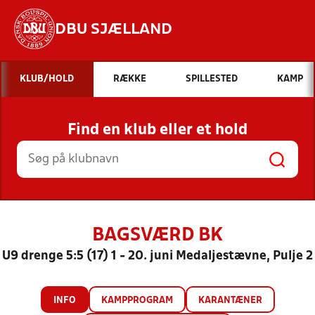
DBU SJÆLLAND
Hvad vil du søge efter?
KLUB/HOLD
RÆKKE
SPILLESTED
KAMP
INDHOLD OG NYHEDER
Find en klub eller et hold
STILLINGER, RESULTATER, KLUBBER OG
HOLD
BAGSVÆRD BK
U9 drenge 5:5 (17) 1 - 20. juni Medaljestævne, Pulje 2
INFO
KAMPPROGRAM
KARANTÆNER