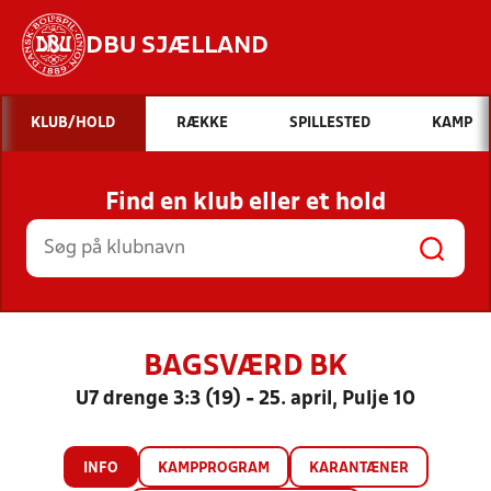
DBU SJÆLLAND
Hvad vil du søge efter?
KLUB/HOLD
RÆKKE
SPILLESTED
KAMP
INDHOLD OG NYHEDER
Find en klub eller et hold
STILLINGER, RESULTATER, KLUBBER OG
HOLD
BAGSVÆRD BK
U7 drenge 3:3 (19) - 25. april, Pulje 10
INFO
KAMPPROGRAM
KARANTÆNER