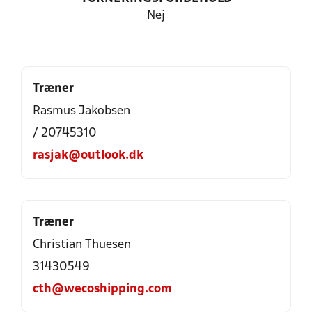
Nej
Træner
Rasmus Jakobsen
/ 20745310
rasjak@outlook.dk
Træner
Christian Thuesen
31430549
cth@wecoshipping.com