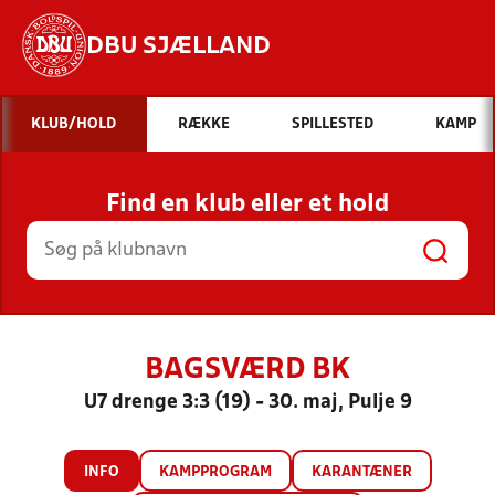
DBU SJÆLLAND
Hvad vil du søge efter?
KLUB/HOLD
RÆKKE
SPILLESTED
KAMP
INDHOLD OG NYHEDER
Find en klub eller et hold
STILLINGER, RESULTATER, KLUBBER OG
HOLD
BAGSVÆRD BK
U7 drenge 3:3 (19) - 30. maj, Pulje 9
INFO
KAMPPROGRAM
KARANTÆNER