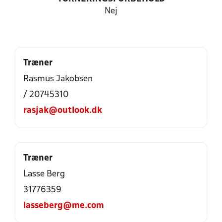
Nej
Træner
Rasmus Jakobsen
/ 20745310
rasjak@outlook.dk
Træner
Lasse Berg
31776359
lasseberg@me.com