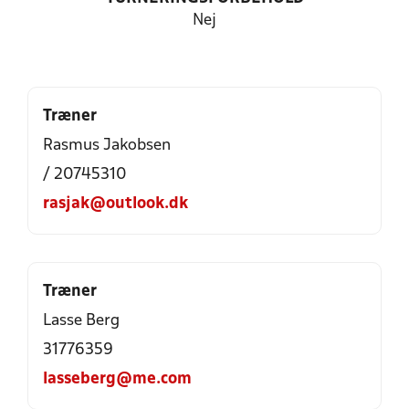
Nej
Træner
Rasmus Jakobsen
/ 20745310
rasjak@outlook.dk
Træner
Lasse Berg
31776359
lasseberg@me.com