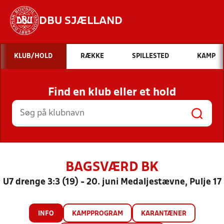
DBU SJÆLLAND
Hvad vil du søge efter?
KLUB/HOLD
RÆKKE
SPILLESTED
KAMP
INDHOLD OG NYHEDER
Find en klub eller et hold
STILLINGER, RESULTATER, KLUBBER OG
HOLD
BAGSVÆRD BK
U7 drenge 3:3 (19) - 20. juni Medaljestævne, Pulje 17
INFO
KAMPPROGRAM
KARANTÆNER