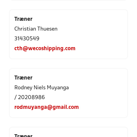
Træner
Christian Thuesen
31430549
cth@wecoshipping.com
Træner
Rodney Niels Muyanga
/ 20208986
rodmuyanga@gmail.com
Træner