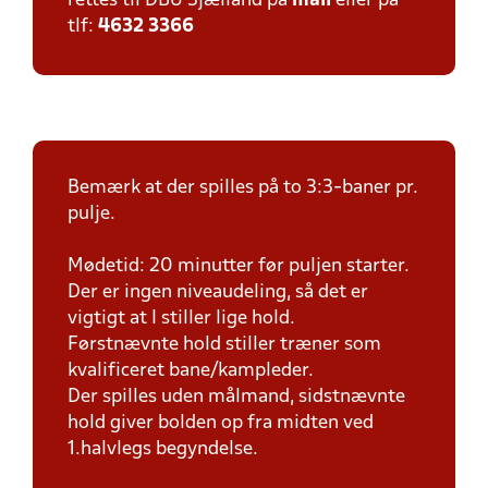
rettes til DBU Sjælland på
mail
eller på
tlf:
4632 3366
Bemærk at der spilles på to 3:3-baner pr.
pulje.
Mødetid: 20 minutter før puljen starter.
Der er ingen niveaudeling, så det er
vigtigt at I stiller lige hold.
Førstnævnte hold stiller træner som
kvalificeret bane/kampleder.
Der spilles uden målmand, sidstnævnte
hold giver bolden op fra midten ved
1.halvlegs begyndelse.