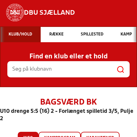
DBU SJÆLLAND
Hvad vil du søge efter?
KLUB/HOLD
RÆKKE
SPILLESTED
KAMP
INDHOLD OG NYHEDER
Find en klub eller et hold
STILLINGER, RESULTATER, KLUBBER OG
HOLD
BAGSVÆRD BK
U10 drenge 5:5 (16) 2 - Forlænget spilletid 3/5, Pulje
2