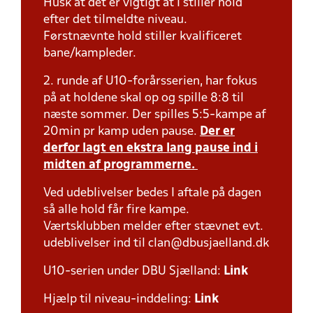
Husk at det er vigtigt at I stiller hold
efter det tilmeldte niveau.
Førstnævnte hold stiller kvalificeret
bane/kampleder.
2. runde af U10-forårsserien, har fokus
på at holdene skal op og spille 8:8 til
næste sommer. Der spilles 5:5-kampe af
20min pr kamp uden pause.
Der er
derfor lagt en ekstra lang pause ind i
midten af programmerne.
Ved udeblivelser bedes I aftale på dagen
så alle hold får fire kampe.
Værtsklubben melder efter stævnet evt.
udeblivelser ind til clan@dbusjaelland.dk
U10-serien under DBU Sjælland:
Link
Hjælp til niveau-inddeling:
Link