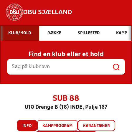
DBU SJÆLLAND
Hvad vil du søge efter?
KLUB/HOLD
RÆKKE
SPILLESTED
KAMP
INDHOLD OG NYHEDER
Find en klub eller et hold
STILLINGER, RESULTATER, KLUBBER OG
HOLD
SUB 88
U10 Drenge B (16) INDE, Pulje 167
INFO
KAMPPROGRAM
KARANTÆNER