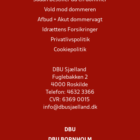
Vold mod dommeren
Afbud + Akut dommervagt
Idrættens Forsikringer
Privatlivspolitik
Cookiepolitik
DBU Sjælland
Fuglebakken 2
4000 Roskilde
Telefon: 4632 3366
CVR: 6369 0015
info@dbusjaelland.dk
DBU
DBU BORNHOLM