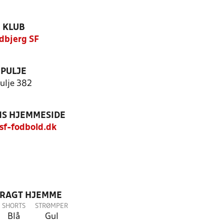
KLUB
ldbjerg SF
PULJE
ulje 382
S HJEMMESIDE
f-fodbold.dk
DRAGT HJEMME
SHORTS
STRØMPER
Blå
Gul