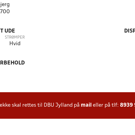
jerg
0700
T UDE
DIS
STRØMPER
Hvid
ORBEHOLD
ke skal rettes til DBU Jylland på
mail
eller på tlf:
8939