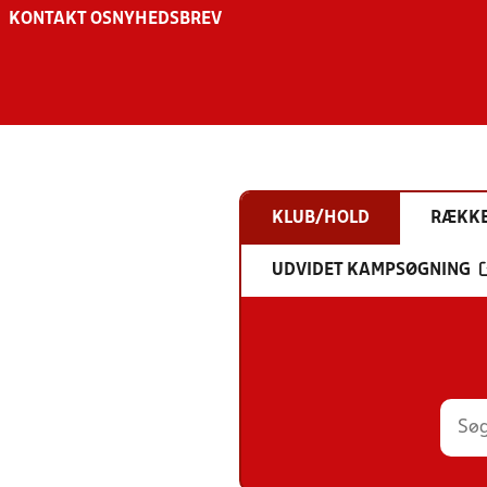
KONTAKT OS
NYHEDSBREV
KLUB/HOLD
RÆKK
UDVIDET KAMPSØGNING