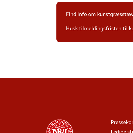
Find info om kunstgræsstæ
Husk tilmeldingsfristen til 
Presseko
Ledige sti