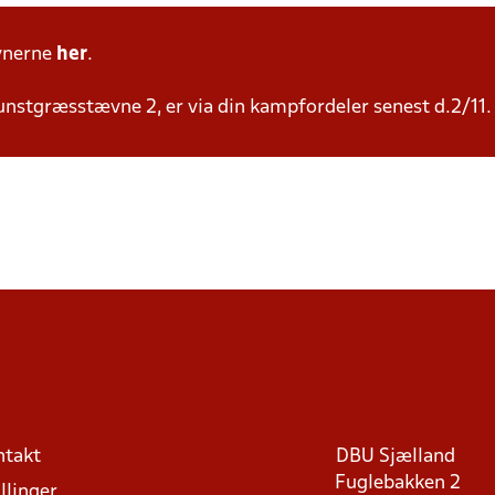
vnerne
her
.
kunstgræsstævne 2, er via din kampfordeler senest d.2/11.
ntakt
DBU Sjælland
Fuglebakken 2
llinger