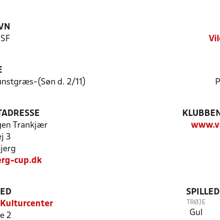
VN
 SF
Vi
E
unstgræs-(Søn d. 2/11)
P
TADRESSE
KLUBBEN
rgen Trankjær
www.vs
j 3
jerg
erg-cup.dk
TED
SPILLE
TRØJE
 Kulturcenter
Gul
e 2