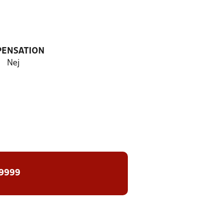
PENSATION
Nej
 9999