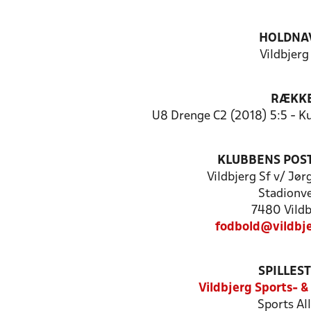
HOLDNA
Vildbjerg
RÆKK
U8 Drenge C2 (2018) 5:5 - K
KLUBBENS POS
Vildbjerg Sf v/ Jø
Stadionve
7480 Vildb
fodbold@vildbj
SPILLES
Vildbjerg Sports- &
Sports All