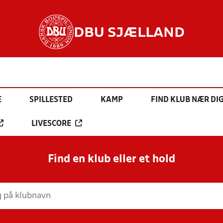
DBU SJÆLLAND
E
SPILLESTED
KAMP
FIND KLUB NÆR DI
LIVESCORE
Find en klub eller et hold