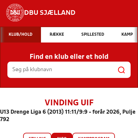
DBU SJÆLLAND
Hvad vil du søge efter?
KLUB/HOLD
RÆKKE
SPILLESTED
KAMP
INDHOLD OG NYHEDER
Find en klub eller et hold
STILLINGER, RESULTATER, KLUBBER OG
HOLD
VINDING UIF
U13 Drenge Liga 6 (2013) 11:11/9:9 - forår 2026, Pulje
792