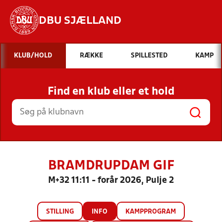
DBU SJÆLLAND
Hvad vil du søge efter?
KLUB/HOLD
RÆKKE
SPILLESTED
KAMP
INDHOLD OG NYHEDER
Find en klub eller et hold
STILLINGER, RESULTATER, KLUBBER OG
HOLD
BRAMDRUPDAM GIF
M+32 11:11 - forår 2026, Pulje 2
STILLING
INFO
KAMPPROGRAM