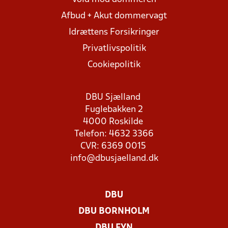
Afbud + Akut dommervagt
Idrættens Forsikringer
Privatlivspolitik
Cookiepolitik
DBU Sjælland
Fuglebakken 2
4000 Roskilde
Telefon: 4632 3366
CVR: 6369 0015
info@dbusjaelland.dk
DBU
DBU BORNHOLM
DBU FYN