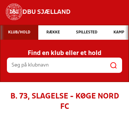
DBU SJÆLLAND
Hvad vil du søge efter?
KLUB/HOLD
RÆKKE
SPILLESTED
KAMP
INDHOLD OG NYHEDER
Find en klub eller et hold
STILLINGER, RESULTATER, KLUBBER OG
HOLD
B. 73, SLAGELSE - KØGE NORD
FC