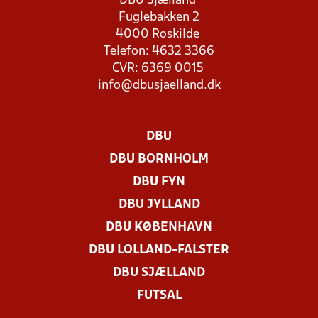
DBU Sjælland
Fuglebakken 2
4000 Roskilde
Telefon: 4632 3366
CVR: 6369 0015
info@dbusjaelland.dk
DBU
DBU BORNHOLM
DBU FYN
DBU JYLLAND
DBU KØBENHAVN
DBU LOLLAND-FALSTER
DBU SJÆLLAND
FUTSAL