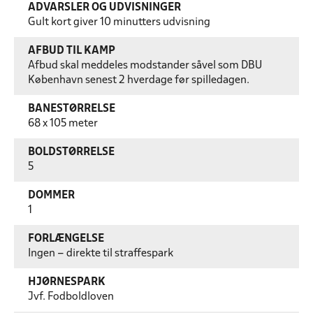
ADVARSLER OG UDVISNINGER
Gult kort giver 10 minutters udvisning
AFBUD TIL KAMP
Afbud skal meddeles modstander såvel som DBU
København senest 2 hverdage før spilledagen.
BANESTØRRELSE
68 x 105 meter
BOLDSTØRRELSE
5
DOMMER
1
FORLÆNGELSE
Ingen – direkte til straffespark
HJØRNESPARK
Jvf. Fodboldloven