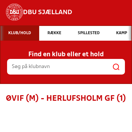
DBU SJÆLLAND
Hvad vil du søge efter?
KLUB/HOLD
RÆKKE
SPILLESTED
KAMP
INDHOLD OG NYHEDER
Find en klub eller et hold
STILLINGER, RESULTATER, KLUBBER OG
HOLD
ØVIF (M) - HERLUFSHOLM GF (1)