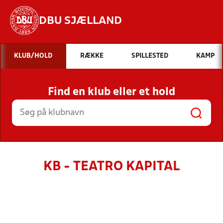
DBU SJÆLLAND
Hvad vil du søge efter?
KLUB/HOLD
RÆKKE
SPILLESTED
KAMP
INDHOLD OG NYHEDER
Find en klub eller et hold
STILLINGER, RESULTATER, KLUBBER OG
HOLD
KB - TEATRO KAPITAL