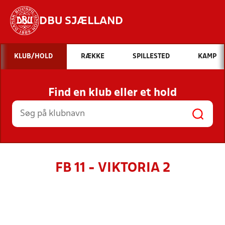
DBU SJÆLLAND
Hvad vil du søge efter?
KLUB/HOLD
RÆKKE
SPILLESTED
KAMP
INDHOLD OG NYHEDER
Find en klub eller et hold
STILLINGER, RESULTATER, KLUBBER OG
HOLD
FB 11 - VIKTORIA 2