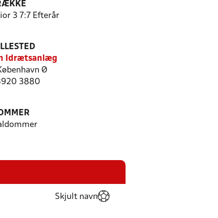
RÆKKE
or 3 7:7 Efterår
ILLESTED
n Idrætsanlæg
København Ø
 3920 3880
OMMER
aldommer
Skjult navn