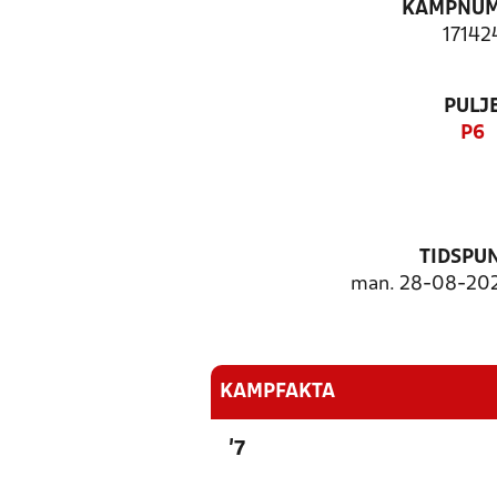
KAMPNU
17142
PULJ
P6
TIDSPU
man. 28-08-202
KAMPFAKTA
'7