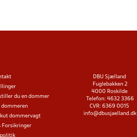
ntakt
DBU Sjælland
Fuglebakken 2
llinger
4000 Roskilde
stiller du en dommer
Telefon: 4632 3366
d dommeren
CVR: 6369 0015
info@dbusjaelland.dk
Akut dommervagt
 Forsikringer
politik