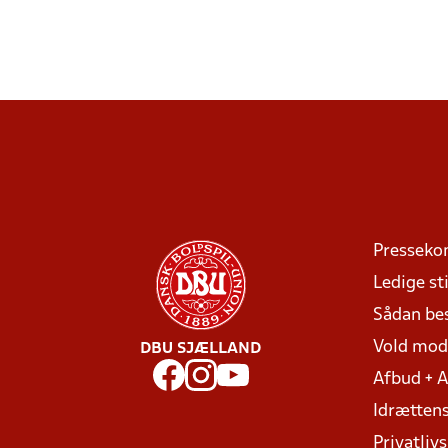
Presseko
Ledige sti
Sådan be
Vold mo
DBU SJÆLLAND
Afbud + 
Idrættens
Privatlivs