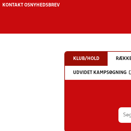
KONTAKT OS
NYHEDSBREV
KLUB/HOLD
RÆKK
UDVIDET KAMPSØGNING