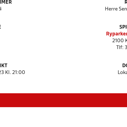
MMER
4
Herre Seni
E
SP
Ryparke
2100 
Tlf:
NKT
D
3 Kl. 21:00
Lok