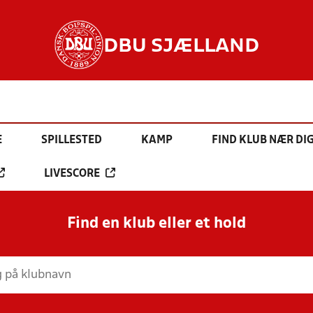
DBU SJÆLLAND
E
SPILLESTED
KAMP
FIND KLUB NÆR DI
LIVESCORE
Find en klub eller et hold