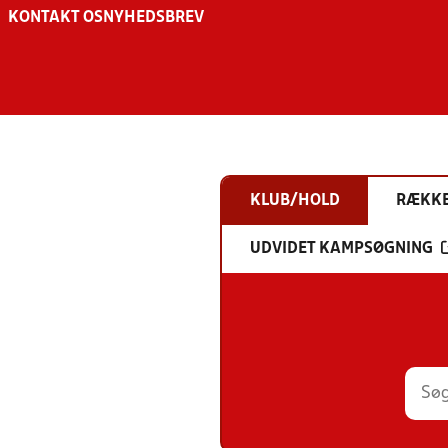
KONTAKT OS
NYHEDSBREV
KLUB/HOLD
RÆKK
UDVIDET KAMPSØGNING