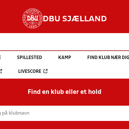
DBU SJÆLLAND
E
SPILLESTED
KAMP
FIND KLUB NÆR DI
LIVESCORE
Find en klub eller et hold