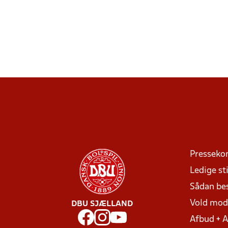
Presseko
Ledige sti
Sådan be
Vold mo
DBU SJÆLLAND
Afbud + 