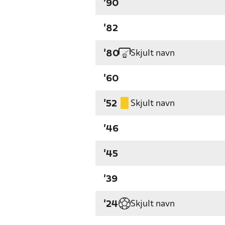
'90
'82
Skjult navn
'80
'60
Skjult navn
'52
'46
'45
'39
Skjult navn
'24