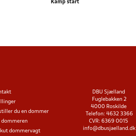
Kamp start
ntakt
DBU Sjælland
Fuglebakken 2
llinger
4000 Roskilde
stiller du en dommer
Telefon: 4632 3366
d dommeren
CVR: 6369 0015
info@dbusjaelland.dk
Akut dommervagt