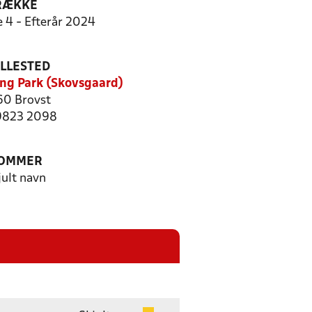
RÆKKE
e 4 - Efterår 2024
ILLESTED
ring Park (Skovsgaard)
0 Brovst
 9823 2098
OMMER
jult navn