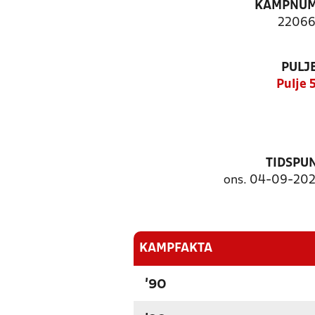
KAMPNU
22066
PULJ
Pulje 
TIDSPU
ons. 04-09-2024
KAMPFAKTA
'90