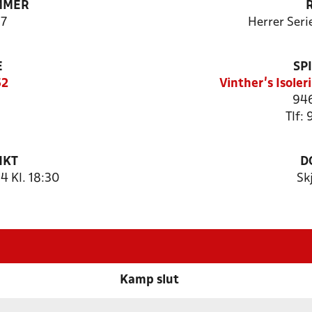
MMER
7
Herrer Seri
E
SP
52
Vinther’s Isole
946
Tlf:
NKT
D
 Kl. 18:30
Sk
Kamp slut